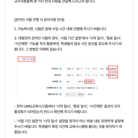
교수자분들께 몇 가지 안내 사항을 전달해 드리고자 합니다
.
[
온라인 시험 진행 시 유의사항 안내
]
1.
가능하다면
,
시험은 원래 수업 시간 내에 진행해 주시기 바랍니다
.
2.
대형강의 온라인 시험의 경우
, ‘
시험 기간 설정
’
에서
‘
시작 일시
’, ‘
종료 일시
’,
‘
시간제한
’
기능을 적극 활용하여
,
학생들의 접속 시간 분산을 유도해 주시기 바
랍니다
.
그 방법은 아래와 같습니다
.
-
먼저
LMS(
교육시스템
)
에서
‘
시작 일시
’, ‘
종료 일시
’, ‘
시간제한
’
옵션이 모두
활성화가 되어있는지 반드시 확인해 주시기 바랍니다
.
- ‘
시험 기간 설정
’
의
‘
시작 일시
’
설정을 정각이 아닌
15
분 내로 유연하게 설정해
주시기 바랍니다
.
학생들이 특정 시간에 교육시스템에 몰리는 것을 방지하기 위
함입니다
.