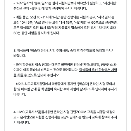
- ‘
시작 일시
’
와
‘
종료 일시
’
는 실제 시험시간보다 여유있게 설정하고
, ‘
시간제한
’
설정은 실제 시험시간에 맞게 설정하여 주시기 바랍니다
.
-
예를 들면
,
오전
10~11
시에
1
시간 동안 진행되는 시험의 경우
, ‘
시작 일시
’
는
오전
10
시
5
분
, ‘
종료 일시
’
는 오전
11
시
15
분
, ‘
시간제한
’
을
60
분으로 설정하면
,
모든 학생들은 오전
10
시
5
분부터 자유롭게 접속하여 오전
11
시
15
분까지 최대
60
분 동안 시험을 응시하게 됩니다
.
3.
학생들이 「학습자 온라인시험 주의사항」 숙지 후 참여하도록 독려해 주시기
바랍니다
.
-
과거 학생들의 접속 장애는 대부분 불안정한 인터넷 환경
(
모바일
,
공공장소 와
이파이 이용 등
)
에서 비롯되는 것으로 확인됩니다
.
학생들이 유선 환경에서 시험
을 치를 수 있도록 안내
해 주십시오
.
-
하이브리드교육지원팀에서 학생들에게 공지한
‘[
학습자
]
온라인 시험 주의사
항 및 매뉴얼 안내
’
를 학생들이 숙지한 후에 시험에 참여하도록 안내하여 주시기
바랍니다
.
4.
LMS(
교육시스템
)
를
사용한 온라인 시험 관련
ZOOM
교육을 시행할 예정이
오니 온라인으로 시험을 진행하시는 교강사님께서는 반드시 교육에 참여해 주시
기 바랍니다
.