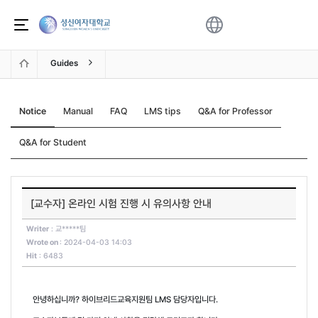
Skip to main content
성신여자대학교LMS : 공지사항
Sign Up
Log in
Guides
Notice
Manual
FAQ
LMS tips
Q&A for Professor
Q&A for Student
[교수자] 온라인 시험 진행 시 유의사항 안내
Writer
: 교*****팀
Wrote on
: 2024-04-03 14:03
Hit
: 6483
안녕하십니까
?
하이브리드교육지원팀
LMS
담당자입니다
.