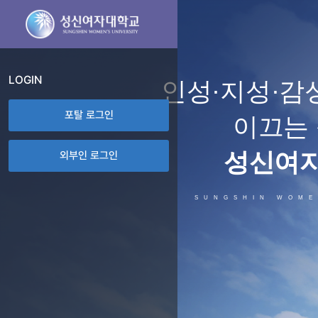
메인 콘텐츠로 건너뛰기
LOGIN
인성·지성·감
포탈 로그인
이끄는
성신여
외부인 로그인
S U N G S H I N W O M E 